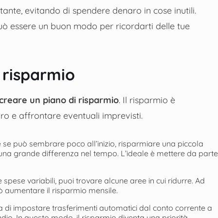
ante, evitando di spendere denaro in cose inutili.
 può essere un buon modo per ricordarti delle tue
 risparmio
creare un piano di risparmio
. Il risparmio è
ro e affrontare eventuali imprevisti.
e se può sembrare poco all’inizio, risparmiare una piccola
una grande differenza nel tempo. L’ideale è mettere da parte
 spese variabili, puoi trovare alcune aree in cui ridurre. Ad
uò aumentare il risparmio mensile.
la di impostare trasferimenti automatici dal conto corrente a
dio. In questo modo, il risparmio diventa una priorità.