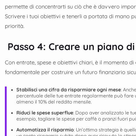
permette di concentrarti su ciò che è davvero import
Scrivere i tuoi obiettivi e tenerli a portata di mano
priorità.
Passo 4: Creare un piano di
Con entrate, spese e obiettivi chiari, è il momento di
fondamentale per costruire un futuro finanziario sicu
Stabilisci una cifra da risparmiare ogni mese
: Anch
percentuale delle tue entrate regolarmente può fare 
almeno il 10% del reddito mensile.
Riduci le spese superflue
: Dopo aver analizzato le tue
esempio, tagliare le spese per caffè o pranzi fuori p
Automatizza il risparmio
: Un’ottima strategia è quel
un conto risparmio subito dopo aver ricevuto lo stipen