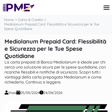
contenuto
Home
Carta di Credito
Mediolanum Prepaid Card: Flessibilità e Sicurezza per le Tue
Spese Quotidiane
Carta di Credito
Mediolanum Prepaid Card: Flessibilità
Finanze
e Sicurezza per le Tue Spese
Mutui
Imposte e Tasse
Quotidiane
Notizie
La carta prepaid di Banca Mediolanum è ideale per chi
cerca una soluzione sicura per le spese quotidiane, con
ricariche flessibili e notifiche di sicurezza. Scopri tutti i
vantaggi della carta prepagata Mediolanum e come
richiederla. Continua a leggere.
thais
05/09/2024
24/04/2026