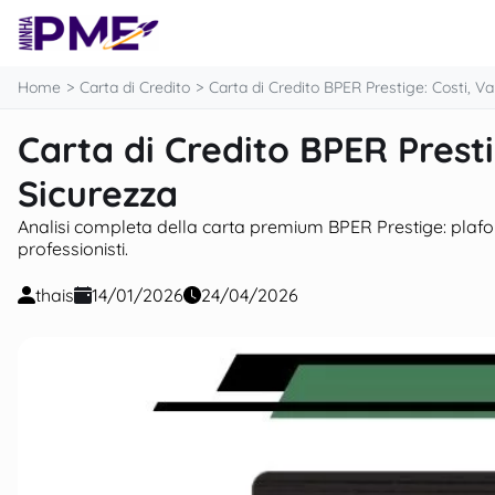
contenuto
Home
Carta di Credito
Carta di Credito BPER Prestige: Costi, V
Carta di Credito BPER Presti
Sicurezza
Analisi completa della carta premium BPER Prestige: plafond,
professionisti.
thais
14/01/2026
24/04/2026