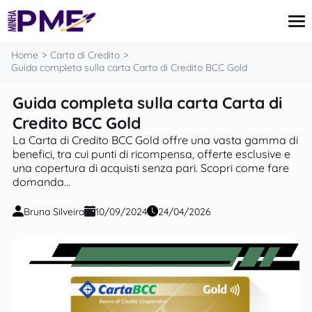
contenuto
Home
Carta di Credito
Guida completa sulla carta Carta di Credito BCC Gold
Guida completa sulla carta Carta di
Carta di Credito
Finanze
Credito BCC Gold
Mutui
La Carta di Credito BCC Gold offre una vasta gamma di
Imposte e Tasse
benefici, tra cui punti di ricompensa, offerte esclusive e
Notizie
una copertura di acquisti senza pari. Scopri come fare
domanda...
Bruna Silveira
10/09/2024
24/04/2026