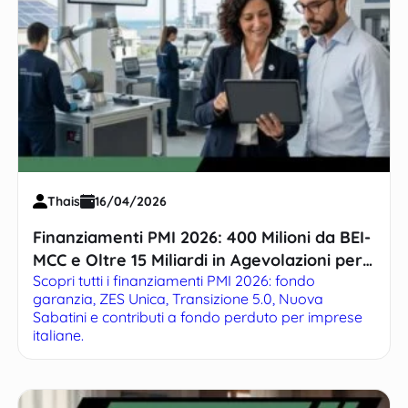
Thais
16/04/2026
Finanziamenti PMI 2026: 400 Milioni da BEI-
MCC e Oltre 15 Miliardi in Agevolazioni per
Scopri tutti i finanziamenti PMI 2026: fondo
le Piccole Imprese
garanzia, ZES Unica, Transizione 5.0, Nuova
Sabatini e contributi a fondo perduto per imprese
italiane.