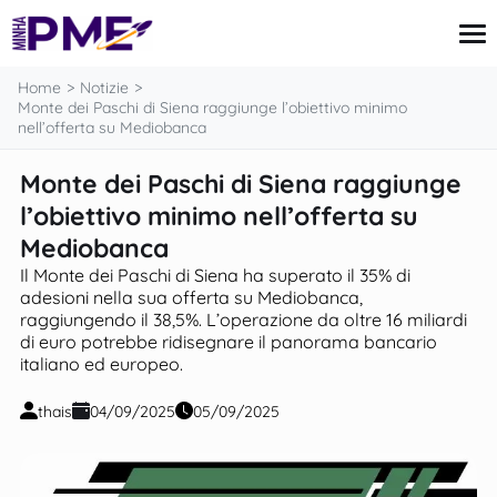
contenuto
Home
Notizie
Monte dei Paschi di Siena raggiunge l’obiettivo minimo
nell’offerta su Mediobanca
Carta di Credito
Monte dei Paschi di Siena raggiunge
Finanze
l’obiettivo minimo nell’offerta su
Mutui
Imposte e Tasse
Mediobanca
Notizie
Il Monte dei Paschi di Siena ha superato il 35% di
adesioni nella sua offerta su Mediobanca,
raggiungendo il 38,5%. L’operazione da oltre 16 miliardi
di euro potrebbe ridisegnare il panorama bancario
italiano ed europeo.
thais
04/09/2025
05/09/2025