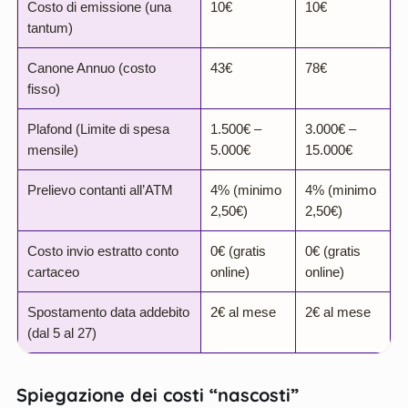
Costo di emissione (una
10€
10€
tantum)
Canone Annuo (costo
43€
78€
fisso)
Plafond (Limite di spesa
1.500€ –
3.000€ –
mensile)
5.000€
15.000€
Prelievo contanti all’ATM
4% (minimo
4% (minimo
2,50€)
2,50€)
Costo invio estratto conto
0€ (gratis
0€ (gratis
cartaceo
online)
online)
Spostamento data addebito
2€ al mese
2€ al mese
(dal 5 al 27)
Spiegazione dei costi “nascosti”