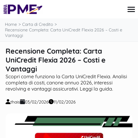
contenuto
Home
Carta di Credito
Recensione Completa: Carta UniCredit Flexia 2026 – Costi e
Vantaggi
Carta di Credito
Recensione Completa: Carta
Finanze
UniCredit Flexia 2026 – Costi e
Mutui
Imposte e Tasse
Vantaggi
Notizie
Scopri come funziona la Carta UniCredit Flexia. Analisi
completa di costi, canone annuo 2026, interessi
revolving e vantaggi assicurativi. Leggi la guida.
thais
03/02/2026
11/02/2026