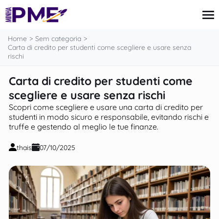
contenuto
Home
Sem categoria
Carta di credito per studenti come scegliere e usare senza
rischi
Carta di Credito
Carta di credito per studenti come
Finanze
scegliere e usare senza rischi
Mutui
Imposte e Tasse
Scopri come scegliere e usare una carta di credito per
Notizie
studenti in modo sicuro e responsabile, evitando rischi e
truffe e gestendo al meglio le tue finanze.
thais
07/10/2025